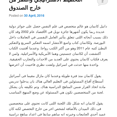
2
خارج الصندوق
Posted on
30 April, 2016
دانيل كانمان هو عالم متخصص فى علم النفس حصل على جوائز دولية
عديدة ربما يكون أشهرها جائزة نوبل فى الأقتصاد عام 2002 وقد كان
ذلك بسبب أبحاثه اللتى تتعلق بتأثير العامل النفسى في التعاملات داخل
البورصة. ولكانمان كتاب واسع الأنتشار اسمه التفكير السريع والتفكير
البطئ كتبه عام 2011 وهو من أكثر الكتب رواجا. وعندما أقتنيت الكتاب
أكتشفت أن لكانمان جنستيتن وهما الأمريكية والأسرائيلية. ولمن لا
يعرف فكتاب كانمان يحتوي على العديد من الاحداث والتجارب الحقيقية.
واحدة منها حدثت في اسرائيل ولفتت نظري فاحببت أن اعرضها.
يقول كانمان منذ فترة طويلة وعندما كان مازال مقيما فى أسرائيل
أستطاع أقناع المسئولين فى التعليم العالي هناك بان يدخلوا تدريس
مادة اتخاذ القرار ضمن المناهج الدراسية هناك. وتم تكليفه بأن يشكل
لجنة من المتخصصين تكون هي المسئولة عن وضع المنهج المناسب.
يقول كانمان انه شكل تلك اللجنة اللتى كانت تحتوي على متخصصين
فى ذلك الميدان بالأضافة لشخص اخر من خارج التخصص لكنه كان
عميد أحدي الجامعات وخبرته انه ساهم سابقا فى اعداد مناهج دراسية