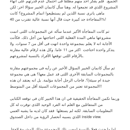
الجميع. فلم يفكر احد منهم مطلقا فى احتمال عدم قدرتهم على انهاء
المشروع اللذي قد تجمعوا له. وهنا سأل كانمان الخبير سؤالا اخر: لكن
ماهى ياترى نسبة اللذين لم يستطيعوا اتمام المشروع؟ كانت
المفاجاءة جد كبيرة حيث قال أنها نسبة عالية تقترب من 40%!
ثم كانت المفاجأة الأكبر عندما سأله عن المجموعات اللتى اتمت
مشروعها ماهي المدة الفعلية اللتى احتاجتها من أجل ذلك. فكأنت
الأجابة انه لا يعلم بمجموعة واحدة انهت فى أقل من 7 سنوات. ولا
يتذكر واحدة احتاجت اكثر من 11 عاما. وكل هذه ارقام عالية مقارنة
بالأرقام اللتى توقعها الأفراد بالنسبة لمشروعهم.
ثم سأل كانمان الخبير السؤال الأخير عن رأيه فى مجموعتهم مقارنة
بالمجموعات السابقة الأخرى اللتى قد عمل معها؟ هى هي مجموعة
جيدة ام سيئة|؟. فاجاب الرجل أجابة مؤلمة. بل انه يعتقد ان هذه
المجموعة تعتبر من المجموعات السيئة أقل من المتوسط!!
وربما تكمن المفاجأة الحقيقية في ان هذا الخبير كان فى توقعه الكتابى
من المتفائلين مع العلم انه الفرد الوحيد اللذى توفرت له كل
المعلومات السابقة. لكنه لم يستغلها فقد كان لديه ما يشبه العمي
اللذي يسببه أنحصار الرؤية من داخل الصندوق inside view.
اما ما حدث فعلا بالنسبة لمصير تلك المجموعة وذلك المشروع لاحقا.