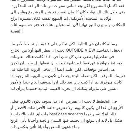
فقد اكتمل المشروع لكن بعد ثماني سنوات من تلك الواقعة المذكورة.
وفى خلال تلك السنوات كان كانمان نفسه قد هجر المشروع وهاجر الى
الولايات المتحدة الأمريكية. اما المنهج نفسه فكان مصيره ادراج
المكاتب ولم يرى النور نهائيا لأن المسئولين هناك قد فتر حماسهم لتلك
القضية!
رسالة كانمان هى التالية: لكى تحكم على قضية -أو تخطط لأمر ما-
يجب ان تنظر اليها أولا من الخارج OUTSIDE VIEW لاتجعل انغماسك
فى تفاصيلها يطغى على كل شئ أخر. فاذا كانت هناك معلومات
احصائية متوافرة عن قضايا مشابهة لايجب ان تغفلها بل يجب ان تكون
هى اساس توقعاتك. لكن عليك ايضا أن تدخل الرؤية الداخلية فى
تقييمك للموقف. لكن نقطة البدء يجب ان تكون من الرؤية الخارجية اذا
كانت متوفرة. ثم اذا كنت تري بعد ذلك ان الموقف العام جيدا والأمور
تسير على مايرام يمكنك ان تحرك القيمة البدئية حسبما يترأى لك.
فى التخطيط لا يجب ان تفترض ان غدا سوف يكون كاليوم. فعلى
الأرجع ان غدا لن يكون كاليوم. ولا تفترض دائما الأفتراضات الأفضل أو
مايطلق عليه بالأنجليزية best case scenario فالحياة لا تسير دوما
هكذا. بل لابد ان تتوقع ان يختلط فىها السيئ والجيد وأحيانا تأتى الريح
بما تشتهى السفن وأحيانا تأتي بعكس ذلك.