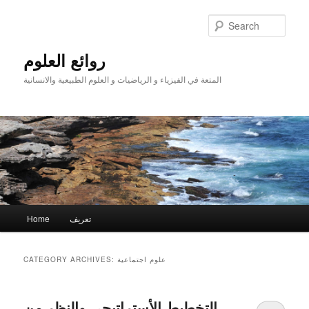
Skip
Skip
to
to
Sear
primary
secondary
content
content
روائع العلوم
المتعة في الفيزياء و الرياضيات و العلوم الطبيعية والانسانية
Main
تعريف
Home
menu
علوم اجتماعية
CATEGORY ARCHIVES:
التخطيط الأستراتيجي والنظر من