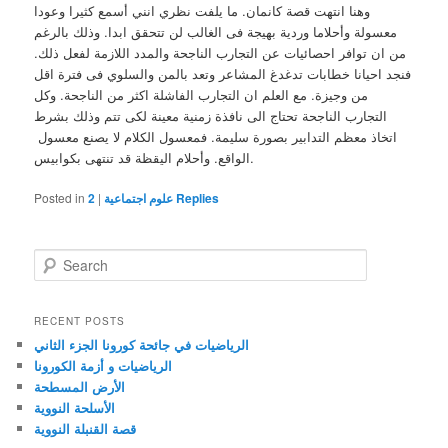
وهنا انتهت قصة كانمان. ما يلفت نظري انني أسمع كثيرا وعودا
معسولة وأحلاما وردية بهيجة فى الغالب لن تتحقق ابدا. وذلك بالرغم
من ان توافر احصائيات عن التجارب الناجحة والمدد اللازمة لفعل ذلك.
فنجد احيانا خطابات تدغدغ المشاعر وتعد بالمن والسلوي فى فترة اقل
من وجيزة. مع العلم ان التجارب الفاشلة اكثر من الناجحة. وكل
التجارب الناجحة تحتاج الى نافذة زمنية معينة لكى تتم وذلك بشرط
اتخاذ معظم التدابير بصورة سليمة. فمعسول الكلام لا يصنع معسول
الواقع. وأحلام اليقظة قد تنتهى بكوابيس.
Replies
علوم اجتماعية
|
2
Posted in
S
e
a
r
RECENT POSTS
c
الرياضيات في جائحة كورونا الجزء الثاني
h
الرياضيات و أزمة الكورونا
الأرض المسطحة
الأسلحة النووية
قصة القنبلة النووية