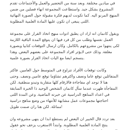
في ميادين مختلفة. وبعد سنة من التحضير والعمل والأجتماعات تقدم
المشروع بشكل جيد. واستطاعت المجموعة انهاء فصلين من ضمن
المنهج المرنو اليه. كما تكونت لديهم فكرة مقبولة حول الصورة النهائية
اللتى ينبغى ان تكون عليها المادة العلمية المطلوبة.
ويقول كانمان انه اراد ان يطبق ادوات منهج اتخاذ القرار على مجموعة
العمل نفسها وطلب من كل فرد فيها ان يتوقع المدة الباقية اللازمة
لكى ينتهوا من مشروعهم بالكامل. وكان ارسال التوقعات كتابيا وبصورة
مغلقة. وذلك حتى لايؤثر افراد المجموعة على بعضهم البعض. وهذا
ينسجم ايضا مع اليات اتخاذ القرار بصورة علمية.
وكانت توقعات الأفراد تتراوح فى المتوسط حول العامين. فاكثر
المتفائلين توقع عاما ونصف واكثرهم تشاؤما توقع عامين ونصف. وحتى
هنا لا توجد اي مفاجاءة فالارقام كلها متقاربة وتبدو منطقية. لكن
المفاجأة ظهرت عندما سأل كانمان الشخص الوحيد ذا الخبرة السابقة
في اعداد المناهج الدراسية عن خبرته الماضية. وعن المدة اللتى
احتاجتها مجموعات عمل مشابهة للأنتهاء من وضع مناهج دراسية
مماثلة. لكن هنا ران صمت طويل!
بعد تردد قال الخبير ان البعض لم يستطع ابدا ان ينهى مشروعه وان
ينتج المادة العلمية المطلوبة. وابتدأ الاستغرب يزحف نحو عقول