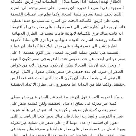
الاطلاق لهذه العملية. اذا اتخيلنا مثلا ان التعليمات لدي فريق الكشافة
الموجودة فى المربع 1 تخبره بان يقسم 1 على صفر ويتجه الى المربع
اللذي يحمل قيمة تساوي قيمة النتيحة. وكما نعلم فى عمليات القسمة
يجب على فريق الكشافة البحث عن اشارة تتناسب مع هذه العملية.
فانه لن يجد اى اشارة تشير الى قسمة واحد على صفر حتى لو افترضنا
انه كانت هناك فرق للكشافة لانهائية قامت بتعبيد كل الطرق اللانهائية
الممكنة ووضعت اشارات العودة عليها. ودعونا نرى الان لماذا الاتوجد
اشارة تشير الى قسمة واحد على صفر. اولا لاننا كما قلنا ان عملية
القسمة هي عكس عملية الضرب. فمعنى انني اقوم بقسمة 1 على
صفر هو انى ابحث عن عدد حقيقى عندما اضربه فى صفر تكون النتيجة
1. ونحن نعلم ان هذا العدد لا يمكن ان يكون موجودا. لانه من خواص
الصفر ان ضرب اى عدد حقيقى في صفر يعطى صفرا. و الامل الوحيد
المتبقى لحل هذه العملية ان يكون العدد اللذى نبحث عنه عددا ليس
حقيقيا. ولكننا قلنا من البداية اننا محصورون فى نطاق الاعداد الحقيقية.
ويمكننا تعميم الامر فنقول ان قسمة عدد غير الصفر على صفر يعطى
كمية غير معرفة فى نطاق الاعداد الحقيقية ولكن قسمة صفر على
صفر يعطى كمية غير معينة. ولكن حيث اننا نعيش فى عالم عجيب
تعتراه الفوضى والتضارب احيانا. فان هناك بعض كتب الرياضيات اللتى
تقول ان قسمة اى عدد مهما كان على صفر هى عملية غير معرفة
وبهذا تجعل من قسمة صفر على صفر عملية غير معرفة وغير معينة فى
نفس الوقت. ولكنى انا شخصيا غير مقتنع بهذا التوصيف وراينا فى اعلى