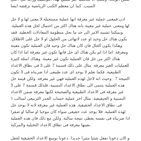
السبب. كما ان معظم الكتب الرياضية ترفضه ايضا
اذن فمعنى عملية غير معرفة انها عملية مستحيلة لا معنى لها و لا حل
لها ومعنى عملية غير معينة بانه هناك اكثر من احتمال لحل هذه العملية.
ويمكننا تشبيه الامر الى حد ما بحل منظومة المعادلات الخطية. ققد
يكون هناك حل وحيد او عدد لانهائى من الحلول او لا حل على الاطلاق.
وهكذا يكون الحال فان كان هناك حل وحيد فان العملية تكون معينة
ومعرفة. اما اذا لم يكن هناك اى حل فانها تكون غير معرفة اما اذا كان
هناك اكثر من حل فان العملية تكون غير معينة. وهناك امثلة كثيرة
للعمليات الغير معرفة. مثال على ذلك قسمة 7 على 3 فى نطاق الاعداد
الطبيعية. فكما نعلم لا يوجد اى عدد طبيعى اذا ضربناه فى 3 تكون
النتيجة 7 . وحيث انه لاحل لهذه العملية فهي غير معرفة. ولكن قيمة حل
هذه العملية ينتمى الى نطاق الاعداد النسبية. فلذلك قسمة 7 على 3
غير معرفة فى الاعداد الطبيعية والصحيحة لكنها معرفة ضمن الاعداد
النسبية و الحيقيقية. مثال اخر عملية حساب الجذر التربيعى لسالب 1
فى نطاق الاعداد الحقيقية. هذه العملية غير معرفة لانه لا يوجد حل
لهذه العملية. فلا يوجد عدد حقيقى سواء كان موجبا او سالبا او صفرا
اذا ضربناه فى نفسه يعطى نتيجة سالبة. ولكن مع ذلك فان هذه العملية
بعينها معرفة فى نطاق الاعداد التخيلية والمركبة.
و الان دعونا نفعل شئيا مثيرا جديدا. دعونا نوسع الاعداد الحقيقية لجعل