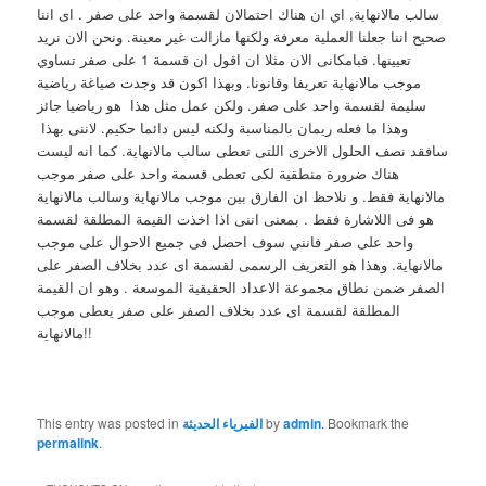
سالب مالانهاية, اي ان هناك احتمالان لقسمة واحد على صفر . اى اننا
صحيح اننا جعلنا العملية معرفة ولكنها مازالت غير معينة. ونحن الان نريد
تعيينها. فبامكانى الان مثلا ان اقول ان قسمة 1 على صفر تساوي
موجب مالانهاية تعريفا وقانونا. وبهذا اكون قد وجدت صياغة رياضية
سليمة لقسمة واحد على صفر. ولكن عمل مثل هذا هو رياضيا جائز
وهذا ما فعله ريمان بالمناسبة ولكنه ليس دائما حكيم. لاننى بهذا
سافقد نصف الحلول الاخرى اللتى تعطى سالب مالانهاية. كما انه ليست
هناك ضرورة منطقية لكى تعطى قسمة واحد على صفر موجب
مالانهاية فقط. و نلاحظ ان الفارق بين موجب مالانهاية وسالب مالانهاية
هو فى اللاشارة فقط . بمعنى اننى اذا اخذت القيمة المطلقة لقسمة
واحد على صفر فانني سوف احصل فى جميع الاحوال على موجب
مالانهاية. وهذا هو التعريف الرسمى لقسمة اى عدد بخلاف الصفر على
الصفر ضمن نطاق مجموعة الاعداد الحقيقية الموسعة . وهو ان القيمة
المطلقة لقسمة اى عدد بخلاف الصفر على صفر يعطى موجب
مالانهاية!!
. Bookmark the
admin
by
الفيرياء الحديثة
This entry was posted in
permalink
.