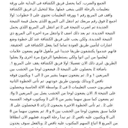
الجمع والضرب. كما يحصل فريق الكشافة فى البداية على ورقة
بتعليمات بالرحلة اللتى ينبغى عملها. مثلا لنتخيل ان فريق الكشافة
واقف فى المربع رقم 1 وورقة التعليمات تحتوي على 3 خطوات: اولا
اجمع 2 فوق رقم مربعك ثم انتقل الى المربع اللذى يحمل قيمة النتيجة
الجديدة ثم اضرب النتيجة فى 2 ثم انتقل الى المربع اللذي يحمل
النتيجة الجديدة. ثم بعد ذلك اضف 2 وانتقل مرة اخيرة الى المربع ذي
النتيجة الجديدة. ولكن يجب على فريق الكشافة عند كل خطوة وضع
اشارات لتأمين طريق العودة تماما كما يفعل الكشافة فى الحقيقة.
فانهم عندموا يكتشفون طريقا جديدا غير مأهول فانهم يضعون علامات
ليعلموا من اين اتوا ولكي يستطيعوا الرجوع مرة اخرى ولا يضلوا
الطريق. لنرى ذلك الان تفصيلا: اولا فريق الكشافة يقف على المربع 1.
باضافة 2 يحصلون على النتيجة 3. فيضعون لوحا من الخشب بين
المربعين 1 و 3. ثم يضعون سهما يشير من 3 الى 1 ويكتبون فوقه
ناقص 2 وبذلك يؤمنون طريق عودتهم. ثم تأتى الخطوة الثانية
فيضربون حسب التعليمات 3 فى 2 بواسطة الالة الحاسبة ويحصلون
على النتيحة 6. الان يضعون لوحا من الخشب يصل بين المربعين 3 و6.
ثم يضعون كما سبق سهما يشير من 6 الى 3 ومكتوب فوقه: القسمة
على 2 . ثم تأتى الخطوة الاخيرة يجمعون 2 زائد 6 فيحصلون على 8.
فكما سبق يضعون لوحا من الخشب بين 6 و 8. ثم يضعون سهما من 8
الى 6 ويكتبون عليه ناقص 2. ثم تبدأ رحلة العودة. فعليهم الان انطلاقا
من المربع 8 اتباع السهم المكتوب عليه ناقص 2. وبالفعل سوف يجدون