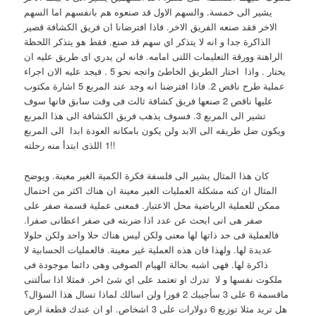
يشير الى خمسة. والسهم الاول قد صنعوه هم بانفسهم اما السهم
الاخر فقد صنعه الفريق الاخر. فاذا افترضانا ان فريق الكشافة قصير
الذاكرة جدا و انه لا يتذكر اي سهم قد صنع. فقط هو يتذكر اللحظة
الراهنة وورقة التعليمات اللتى امامه. فانه لن يدري اى طريق عليه ان
يختار . واذا اختار الطريق الخاطئ واتجه نحو 5 . فيجد عليه الان اجراء
عملية طرح ناقص 2. فاذا افترضنا انه وجد عند المربع 5 اشارة مكتوب
عليها ناقص 2 صنعها فريق كشافة ثالث فى وقت سابق فانها سوف
تشير الى المربع 3. فسوف يذهب فريق الكشافة الى هذا المربع
ويكون ضل طريقه الى الابد ولن يكون بامكانه العودة ابدا الى المربع
1 اللذى ابتدأ منه رحلته!!
كان هذا المثال يشير الى فلسفة فكرة الكمية الغير معينة. ويوضح
المثال ان كنه مشكلة العمليات الغير معينة ان هناك اكثر من احتمال
ممكن للعملية الرياضية محل الاعتبار. فمعنى عملية قسمة صفر على
صفر هى انى ابحث عن عدد اذا ضربته فى صفر اعطانى صفرا.
فالعملية فى حد ذاتها لها معنى ولكن ليس هناك حلا واحد ولكن حلولا
عديدة لها. ولهذا فان هذه العملية غير معينة. فالعمليات الحسابية لا
ذاكرة لها. فهى اشبه بحالة الهيام الصوفى وهى دائما موجودة فى
ملكوت نفسها و لا تدرك او تعتمد على اي شئ اخر. فمثلا اذا سألتنى
ماقسمة 6 على 3 سأجيبك 2 فورا ولن اسالك لماذا تسال هذا السؤال؟
هل تريد مثلا توزيع 6 دولارات على 3 اشخاص. او ان عندك قطعة ارض