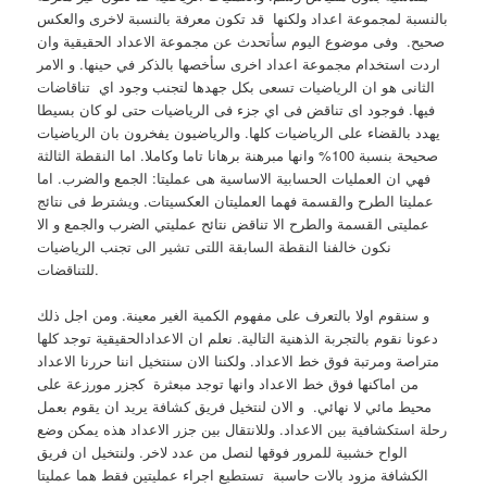
بالنسبة لمجموعة اعداد ولكنها قد تكون معرفة بالنسبة لاخرى والعكس
صحيح. وفى موضوع اليوم سأتحدث عن مجموعة الاعداد الحقيقية وان
اردت استخدام مجموعة اعداد اخرى سأخصها بالذكر في حينها. و الامر
الثانى هو ان الرياضيات تسعى بكل جهدها لتجنب وجود اي تناقاضات
فيها. فوجود اى تناقض فى اي جزء فى الرياضيات حتى لو كان بسيطا
يهدد بالقضاء على الرياضيات كلها. والرياضيون يفخرون بان الرياضيات
صحيحة بنسبة 100% وانها مبرهنة برهانا تاما وكاملا. اما النقطة الثالثة
فهي ان العمليات الحسابية الاساسية هى عمليتا: الجمع والضرب. اما
عمليتا الطرح والقسمة فهما العمليتان العكسيتات. ويشترط فى نتائج
عمليتى القسمة والطرح الا تناقض نتائح عمليتي الضرب والجمع و الا
نكون خالفنا النقطة السابقة اللتى تشير الى تجنب الرياضيات
للتناقضات.
و سنقوم اولا بالتعرف على مفهوم الكمية الغير معينة. ومن اجل ذلك
دعونا نقوم بالتجربة الذهنية التالية. نعلم ان الاعدادالحقيقية توجد كلها
متراصة ومرتبة فوق خط الاعداد. ولكننا الان سنتخيل اننا حررنا الاعداد
من اماكنها فوق خط الاعداد وانها توجد مبعثرة كجزر مورزعة على
محيط مائي لا نهائي. و الان لنتخيل فريق كشافة يريد ان يقوم بعمل
رحلة استكشافية بين الاعداد. وللانتقال بين جزر الاعداد هذه يمكن وضع
الواح خشبية للمرور فوقها لنصل من عدد لاخر. ولنتخيل ان فريق
الكشافة مزود بالات حاسبة تستطيع اجراء عمليتين فقط هما عمليتا