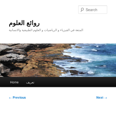
Skip
to
Sear
primary
content
روائع العلوم
المتعة في الفيزياء و الرياضيات و العلوم الطبيعية والانسانية
Main
تعريف
Home
menu
Post
←
Previous
Next
→
navigation