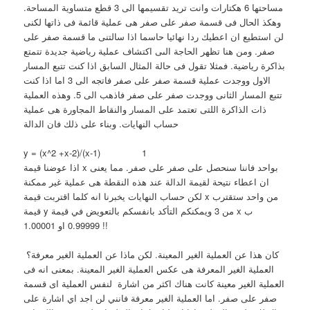
مساحتها 6 هكتارات وانت تريد تقسيمها الى 3 قطع متساوية المساحة.
وهكذ الحال فى قسمة صفر على صفر هى عملية قائمة فى ذاتها لكنى
لن استطيع ان اعطيك ردا نهائيا حاسما اذا سالتنى ما قسمة صفر على
صفر. ومن هنا تظهر الحاجة الىى اكتشاف عملية رياضية جديدة تتمتع
بذاكرة رياضية. فمثلا تقول فى حالة المثال السابق اذا كنت تتبع المسار
الاول ووجدت عملية قسمة صفر على صفر فاتجه الى 3 اما اذا كنت
تتبع المسار الثانى ووجدت صفر على صفر فاذهب الى 5. وهذه العملية
ذات الذاكرة اللتى تعتمد على المسار والنقاط المجاورة هى عملية
حساب النهايات. وبناء على ذلك فان الدالة
y = (x^2 +x-2)/(x-1) 1
اذا عوضنا قيمة x بواحد فاننا سنحصل على صفر على صفر. مما يعنى
ان اعطاء نتيحة لقيمة الدالة عند هذه النقطة هى عملية غير ممكنة
لكن حساب النهايات يخبرنا انه كلما اقتربت قيمة x من واحد ستقترب
قيمة y من 3 ويمكنكم التأكد بانفسكم بالتعويض في قيمة x ب
0.99999 او 1.00001 !!
كان هذا عن العملية الغير المعينة. لكن ماذا عن العملية الغير معرفة؟
العملية الغير المعرفة هى عكس العملية الغير المعينة. بمعنى انه فى
العملية الغير معينة كانت هناك اكثر من اشارة لنفس العملية اى قسمة
صفر على صفر. اما العملية الغير معرفة فانني لن اجد اي اشارة على