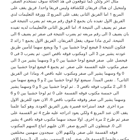
مثال اخر ولكن كما تتوقعون في هذ الحالة سوف نستخدم الصفر.
ولنتخيل ان هناك فريقان للكشافة وليس فريقا واحدا. فريق يقف على
المربع 1 اما الفريق الثانى يقف على المربع 2. وورقة التعليمات لدي
الفريق الاول تفيده بان يجمع 2 فوق رقم مربعه ثم يضرب النتيجة فى
صفر ثم يضيف الى النتيجة 4. اما الفريق الثانى فالتعليمات لديه تفيده
بان يضيف 3 الى رقم مربعه ثم يضرب النتيجة فى صفر ثم يضيف 6 الى
النتيحة. لنرى ماذا سوف يفعل الفريقان. الفريق الاول يجمع 1 زائد 2
فتكون النتيحة 3 فيضع لوحا خشبيا بين 1 و3 ويضع سهما لتأمين طريق
عودته يشير من 3 الى 1ومكتوب فوقه ناقص اثنين. ثم يضرب 3 فى 0
فيحصل على صفر فيضع لوحا خشبيا بين 0 و 3 وسهما يشير من 3 الى
صفر مكتوب عليه القسمة على صفر. ثم يجمع 4 فيضع لوحا خشبيا بين
0 و4 وسهما يشير الى صفر ومكتوب عليه ناقص 4. وماذا عن الفريق
الثانى؟ . نفس المبدأ. سيضع اولا لوحا خشبيا بين 2 و 5 ويضع سهما من
5 الى 2 مكتوب فوقه ناقص 3 . ثم لوحا خشبيا بين 5 و 0 وسهما يشير
الى خمسة مكتوب فوقه القسمة على 0 ثم لوحا خشبيا بين 0 و 6
وسهما يشير الى صفر وفوقه مكتوب ناقص 6. الان نعود للفريق الاول
مرة اخرى فبعد استراحة قصيرة يقرر الفريق العودة. وهو كما علمنا
يقف الان عند المربع 4 ولكي يعود ادراجه عليه طرح 4 ثم القسمة على
صفر ثم طرح 2 مرة اخرى. اولا سيجد سهما مكتوب فوقه ناقص 4 يشير
الى 0. فينتقلون الى المربع صفر. الان عليهم اتباع السهم المكتوب
فوقه القسمة على صفر. ولكنهم الان سيجدون سهمين مختلفين
مكتوب عليهما القسمة على صفر. احد السهمين يشير الى 3 بينما الاخر