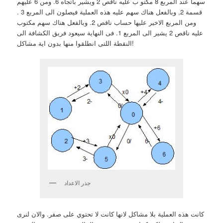
سهما عند المربع 8 مكتو ب عليه ناقص 2 ويشير باتجاه 6. ومن 6 عليهم
قسمة 2, وبالفعل هناك سهم عليه هذه العملية فيصلون الى المربع 3 .
ومن المربع الاخير عليها حساب ناقص 2. وبالفعل هناك سهم مكتوب
عليه ناقص 2 يشير الى المربع 1. فى النهاية سيعود فريق الكشافة الى
النقطة اللتى انطلقوا منها بدون اية مشاكل!
جذر الاعداد
كانت هذه العملية بلا مشاكل لانها كانت لا تحتوي على صفر. والان لنرى