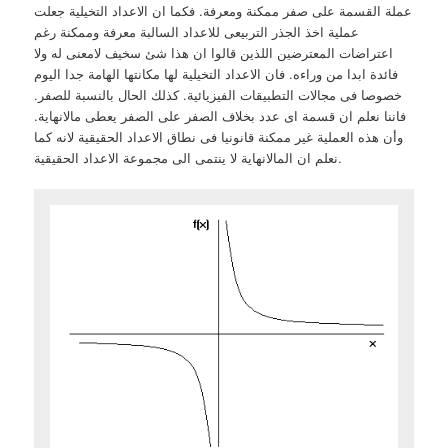
عملة القسمة على صفر ممكنة ومعرفة. فكما ان الاعداد التخيلية جعلت
عملية اخذ الجذر التربيعى للاعداد السالبة معرفة وممكنة رغم
اعتراضات المعترضين اللذين قالوا ان هذا شئ سخيف لامعنى له ولا
فائدة ابدا من وراءه. فان الاعداد التخيلية لها مكانتها الهامة جدا اليوم
خصوصا فى مجالات التطبيقات الفيزيائية. كذلك الحال بالنسبة للصفر.
فاننا نعلم ان قسمة اى عدد بخلاف الصفر على الصفر يعطى مالانهاية.
وأن هذه العملية غير ممكنة قانونيا فى نطاق الاعداد الحقيقية لانه كما
نعلم ان المالانهاية لا ينتمى الى مجموعة الاعداد الحقيقية.