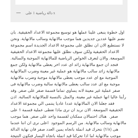
دالة رياضية 1 على x
اول خطوة ينبغى علينا عملها هو توسيع مجموعة الاعداد الحقيقية. بان
نضم عليها عددين جديدين هما موجب مالانهاية وسالب مالانهاية. ونحن
لا نستطيع الان ان نطلق على مجموعة الاعداد الجديدة اسم مجموعة
الاعداد الحقيقية ولكن سوف نطلق عليها مجموعة الاعداد الحقيقية
الموسعة. والان لنعرف الخواص الرياضية للمالانهاية الموجبة والسالبة.
فنجد ان جمع مالانهاية زائد اى عدد اخر يعطى مالانهاية ولكن جمع
مالانهاية زائد سالب مالانهاية هو عملية غير معينة وضرب المالانهاية
الموجبة مع اى عدد موجب يعطى مالانهاية موجبة وضرب مالانهاية
موجبة مع اى عدد سالب يعطى مالانهاية سالبة وضرب مالانهاية فى
صفر عملية غير معينة لانه يساوي تماما قسمة صفر على صفر. وقد
رأينا عاليا انها عملية غير معينة. والمثل بالنسبة للمالانهاية السالبة. اذن
فقد جعلنا الان المالانهاية عددا عاديا ينتمى الي مجموعة الاعداد
الحقيقية الموسعة. الان نريد ان نرى ماذا تعطى عملية قسمة 1 على
صفر. هناك احتمالان ممكنان لقسمة واحد على صفر. هما موجب
مالانهاية وسالب مالانهاية. من الرسم الموجود اعلى نرى ان اننا عندما
نتحرك قيد انملة باتجاه يمين العدد صفر فان نهاية الدالة (1/x) هى
موجب مالانهاية اما اذا تحركنا قيد انملة باتجاه اليسار فتكون النتيجة