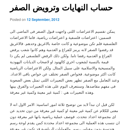
حساب النهايات وترويض الصفر
Posted on
12 September, 2012
يمكن تقسيم الاعتراضات اللتى واجهت قبول الصفر فى الماضى الى
قسمين: اعتراضات فلسفية و اعتراضات رياضية. فاما الاعتراضات
الفلسفية فلم تكن موضوعية و كانت خاصة بالاغريق وحدهم. فالاغريق
قد رفضوا الصفر لانه يرمز للفراغ و العدمية وهم كانوا شعب يرفض
الفراغ و العدمية رفضا تاما. ولكن ذلك الرفض الفلسفى لم يكن ذا
قيمة بالنسبة لشعوب اخري كالهنود او لاصحاب الديانات اليهودية
والمسيحية والاسلامية على سبيل المثال. ولكن الاعتراضات الرياضية
كانت اكثر موضوعية. فخواص الصفر تختلف عن خواص باقى الاعداد.
وعند التعامل مع الصفر تظهر بعض التعبيرات اللتى تمثل بعض الصعوبة
فى مفهم مقاصدها. وسنتعرف اليوم على هذه التعبيرات والفرق بينها
وهذه التعبيرات هي : كمية غير معينة وكمية غير معرفة.
لكن قبل ان نبدأ لابد من توضيح ثلاثة امور اساسية: الامر الاول انه لا
معنى للكلام عن كمية غير معينة او كمية غير معرفة من دون تحديد عن
اى مجموعة اعداد نتحدث. فوصف عملية رياضية بانها غير معرفة دون
ان ننسب هذه العملية الى مجموعة اعداد محددة كمن يقدم لوحة رسم
هندسية بدون مقياس رسم. والعمليات الرياضية قد تكون غير معرفة