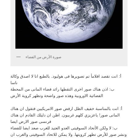
صورة الأرض من الفضاء
أ: انت تقصد افلامأ تم تصويرها فى هوليود. بالطبع انا لا اصدق وكالة
ناسا
ب: اذن هناك صور اخرى التقطها رائد فضاء المانى من المحطة
الفضائية الاوروبية وهذه صور واضحة وتظهر كروية الأرض
أ: انت بالمناسبة خفيف الظل ارفض صور الامريكيين فتقول ان هناك
المانى صور! ياعزيزي كلهم غربيون. اظن ان دليلك القادم ان هناك
فرنسى صور الارض ايضا
ب: لا ولكن الأتحاد السوفيتى العدو العتيد للغرب صعد ايضا للفضاء
ونشر صور للأرض تظهر كرويتها. ولا يمكن للاتحاد السوفيتى والغرب ان