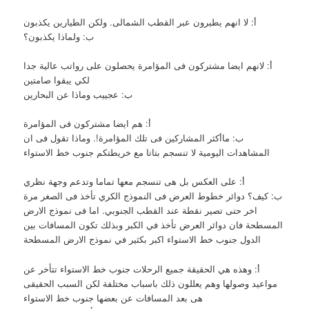
أ: لا انهم يطيرون عبر القطب الشمالى. ولكن الطيارين يكذبون
ب: ولماذا يكذبون؟
أ: لانهم ايضا مشتركون فى المؤامرة يحصلون على رواتب عالية جدا
لكي يبقوا صامتين
ب: عجييب وماذا عن البحارين
أ: هم ايضا مشتركون فى المؤامرة
ب: ماأكثر المشاركين فى تلك المؤامرة!. وماذا تقول فى ان
المشاهدات اليومية لا تنسجم بتاتا مع خريطتكم جنوب خط الاستواء
أ: على العكس بل هى تنسجم معها تماما وتدعم وجهة نظري
ب: كيف؟ دوائر خطوط العرض فى النموذج الكري تأخذ فى الصغر مرة
اخر حتى تصير نقطة عند القطب الجنوبي. اما فى نموذج الارض
المسطحة فان دوائر العرض تأخذ في الكبر وبذلك تكون المسافات بين
الدول جنوب خط الاستواء اكبر بكثير في نموذج الارض المسطحة
أ: وهذه هي الحقيقة جميع الرحلات جنوب خط الاستواء تتأخر عن
مواعيد وصولها وهم يعللون ذلك باسباب مختلفة لكن السبب الحقيقى
هى بعد المسافات عن بعضها جنوب خط الاستواء