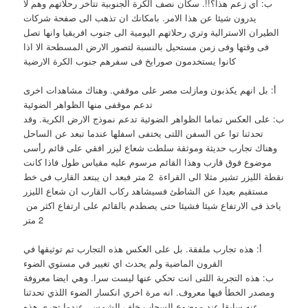
ب: اي زعم هذا؟!!. سكان نصف الكرة الجنوبية تتأخر رحلاتهم وهم لا
يدرون شيئا عن هذا الامر. بامكانك ان تذهب الى صفحة شركات
الطيران الاسترالية وتري رحلاتهم اليومية الى جنوب افريقيا وانها تصل
فى وقتها وفى زمن مستحيل بالنسبة لتصور الارض المسطحة الا اذا
كانوا يستخدمون صورايخ فى سفرهم جنوب الكرة الارضية
أ: بل انهم يكذبون ومازلت مصر على موقفي. وهناك مشاهدات اخرى
تدعم موقفى منها الظواهر الضوئية
ب: على العكس تماما الظواهر الضوئية تدعم نموذج الارض الكرية. وقد
تحدثنا توا عن السفن اللتى يختفى اسفلها عندما تبعد عن الساحل
وهناك تجارب حديثة وموثقة سلطت شعاع ليزر افقي على قائم رأسى
موضوع فوق قارب وهذا القائم مرسوم عليه مقياس طول فاذا كانت
نقطة الليزر تشير مثلا الى القراءة 2 متر فبعد ان يبتعد القارب فى خط
مستقيم بعيدا عن الشاطئ فسيشاهد ركاب القارب ان شعاع الليزر
ياخذ فى الارتفاع شيئا فشيئا حتى يصطدم بالقائم على ارتفاع اكثر من
2 متر
أ: هذه تجارب ملفقة. بل على العكس هذه التجارب تم توثيقها في
القرون الماضية ولم يحدث اي تغيير في مستوي الضوء
ب: هذه التجربة اللتى انت تحكي عنها ليست سرا. وهي ايضا معروفة
ومصدر الخطأ فيها معروف. انه مرة اخري انكسار الضوء اللذي تحدثنا
عنه سابقا عند موضوع السحاب خلف الشمس. عندما تجري هذه