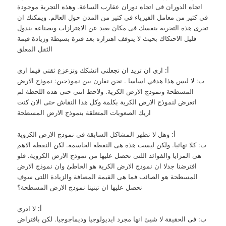
اتجاه الدوران فى اتجاه دوران عقارب الساعة. وهذه التجربة موجودة
فى كثير من معامل الفيزياء فى كثير من المدن حول العالم. ويمكنك ان
تجرى هذه التجربة بنفسك فى مكان بعيد عن الاهترازات وبصناعة بندول
قليل الاحتكاك بحيث لا يتوقف اهتزازه بعد فترة بسيطة وزيادة قيمة
الثقل المعلق
أ: اري ان تريد ان تجعلنى اتشكك وتزعزع ثقتى فيما اري
ب: لا ليس هذا هدفي اساسا . نحن نقارن بين نموذجين: نموذج الارض
المسطحة ونموذج الارض الكرية. ولاحظ انني حتى هذه اللحظة لم
اتعرض لنموذج الارض الكرية بكلمة وكل هذا النقاش حتى الان كنت
اريك الصعوبات المتعلقة بنموذج الارض المسطحة
أ: وهل لا تظهر المشاكل السابقة فى نموذج الارض الكروية
ب: كلا نهائيا. ولكن ليست هذه هى النقطة الحاسمة. لكن النقطة الاهم
هى المزايا والفوائد اللتى نحصل عليها من نموذج الارض الكروية. فلو
افترضنا جدلا ان نموذج الارض الكرية هو الخاطئ وان نموذج الارض
المسطحة هو الصائب فما هى القيمة المضافة والزيادة اللتى سوف
نحصل عليها ان تبنينا نموذج الارض المسطحة؟
أ: لا ادري
ب: فى الحقيقة لا شيئ انها مجرد ايديولوجيا وديماجوجيا. لكن بافتراض