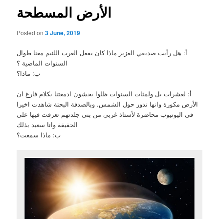
الأرض المسطحة
Posted on
3 June, 2019
أ: هل رأيت صديقي العزيز ماذا كان يفعل الغرب اللئيم معنا طوال
السنوات الماضية ؟
ب: ماذا؟
أ: لعشرات بل ولمئات السنوات ظلوا يحشون ادمغتنا بكلام فارغ ان
الأرض مكورة وانها تدور حول الشمس. وبالصدفة البحتة شاهدت اخيرا
فى اليوتيوب محاضرة لأستاذ غربي من بنى جلدتهم تعرفت فيها على
الحقيقة وانا سعيد بذلك
ب: ماذا سمعت؟