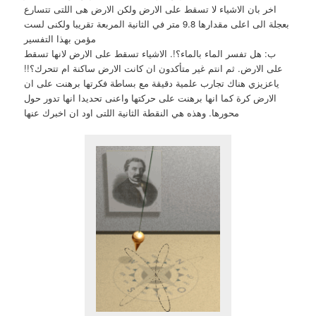
اخر بان الاشياء لا تسقط على الارض ولكن الارض هى اللتى تتسارع
بعجلة الى اعلى مقدارها 9.8 متر في الثانية المربعة تقريبا ولكنى لست
مؤمن بهذا التفسير
ب: هل تفسر الماء بالماء؟!. الاشياء تسقط على الارض لانها تسقط
على الارض. ثم انتم غير متأكدون ان كانت الارض ساكنة ام تتحرك؟!!
ياعزيزي هناك تجارب علمية دقيقة مع بساطة فكرتها برهنت على ان
الارض كرة كما انها برهنت على حركتها واعنى تحديدا انها تدور حول
محورها. وهذه هي النقطة الثانية اللتى اود ان اخبرك عنها