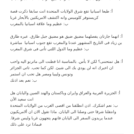
أ: طبعا اسبانيا تقع شرق الولايات المتحدة انت سابقا ذكرت قصة
كريستوفر كلومبس وانه اكتشف الامريكتين بالأبحار غربا
ب: عظيم وما علاقة اسبانيا بالمغرب
أ: انهما جارتان يفصلهما مضيق ضيق هو مضيق جبل طارق. عبره طارق
بن زياد فى التاريخ المشهور عندنا والمغرب تقع جنوب اسبانيا مباشرة
ب: عظيم وما الدول اللتى تأتى فى شرق المغرب
أ: هل تمتحننى؟ لكن لا بأس. بالمناسبة انا فطنت الى ماترنو اليه واحب
ان اخبرك انه لن يودي بك الى شيئ. لكن كما تحب. تاتى الجزائر
وتونس وليبيا ومصر هل تحب ان استمر
ب: نعم بعد اذنك
أ: الجزيرة العربية والعراق وايران وباكستان والهند الصين واليابان هل
انت سعيد الأن
ب: نعم اشكرك. اذن انطلقنا من اقصى الغرب من الولايات المتحدة
وانتقلنا شرقا حتى وصلنا الى اليابان. ماذا تقول الان ان ألامريكيون
عندما يريدون السفر الى اليابان فانهم يتجهون غربا وليس شرقا.
فبماذا ترد على ذلك