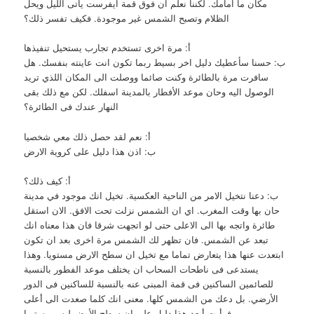
مكان ما امامك. لكننا نعلم ان فوق قمة ايفرست يأتى الليل ويحل
الظلام وتصبح الشمس غير موجودة. فكيف تفسر ذلك؟
أ: مرة اخرى تستخدم تجارب يستحيل تنفيذها
ب: حسنا سأعطيك دليل اخر بسيط ربما تكون انت عاينته بنفسك. هل
سافرت مرة بالطائرة وكنت صائما ووصلت الى المكان اللذي تريد
الوصول اليه وحان موعد الأفطار بالمدينة اسفلك. لكن مع ذلك بقى
النهار عندك فى الطائرة؟
أ: نعم لقد حصل ذلك معي شخصيا
ب: اذن هذا دليل على كروية الارض
أ: كيف ذلك؟
ب: دعنا نتخيل الامر من الناحية العكسية. تخيل انك موجود في مدينة
حان بها وقت المغرب. اي ان الشمس نزلت تحت الافق. الان استقل
طائرة واتجه بها الى الاعلى حتى لو اتجهت شرقا فان هذا معناه انك
تبعد عن الشمس. فان تظهر لك الشمس مرة اخرى بعد ان تكون
ابتعدت عنها هذا يتعارض تماما مع تخيل ان سطح الارض مستويا. وهذا
يستدعى فى ناطحات السحاب ان يختلف موعد الفطور بالنسبة
للصائمين الساكنين فى قمة المبنى عنه بالنسبة للساكنين فى الدور
الأرضي. بل دعك من الشمس كلها. معنى انك كلما صعدت الى أعلى
فرأيت أبعد هذا دليل على ان سطح الأرض ليس مستويا