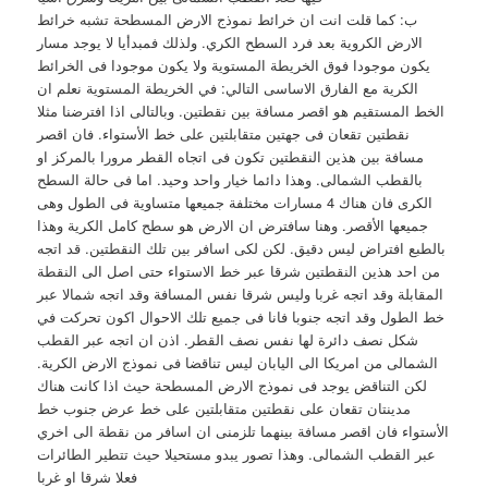
ب: كما قلت انت ان خرائط نموذج الارض المسطحة تشبه خرائط
الارض الكروية بعد فرد السطح الكري. ولذلك فمبدأيا لا يوجد مسار
يكون موجودا فوق الخريطة المستوية ولا يكون موجودا فى الخرائط
الكرية مع الفارق الاساسى التالي: في الخريطة المستوية نعلم ان
الخط المستقيم هو اقصر مسافة بين نقطتين. وبالتالى اذا افترضنا مثلا
نقطتين تقعان فى جهتين متقابلتين على خط الأستواء. فان اقصر
مسافة بين هذين النقطتين تكون فى اتجاه القطر مرورا بالمركز او
بالقطب الشمالى. وهذا دائما خيار واحد وحيد. اما فى حالة السطح
الكرى فان هناك 4 مسارات مختلفة جميعها متساوية فى الطول وهى
جميعها الأقصر. وهنا سافترض ان الارض هو سطح كامل الكرية وهذا
بالطبع افتراض ليس دقيق. لكن لكى اسافر بين تلك النقطتين. قد اتجه
من احد هذين النقطتين شرقا عبر خط الاستواء حتى اصل الى النقطة
المقابلة وقد اتجه غربا وليس شرقا نفس المسافة وقد اتجه شمالا عبر
خط الطول وقد اتجه جنوبا فانا فى جميع تلك الاحوال اكون تحركت في
شكل نصف دائرة لها نفس نصف القطر. اذن ان اتجه عبر القطب
الشمالى من امريكا الى اليابان ليس تناقضا فى نموذج الارض الكرية.
لكن التناقض يوجد فى نموذج الارض المسطحة حيث اذا كانت هناك
مدينتان تقعان على نقطتين متقابلتين على خط عرض جنوب خط
الأستواء فان اقصر مسافة بينهما تلزمنى ان اسافر من نقطة الى اخري
عبر القطب الشمالى. وهذا تصور يبدو مستحيلا حيث تتطير الطائرات
فعلا شرقا او غربا