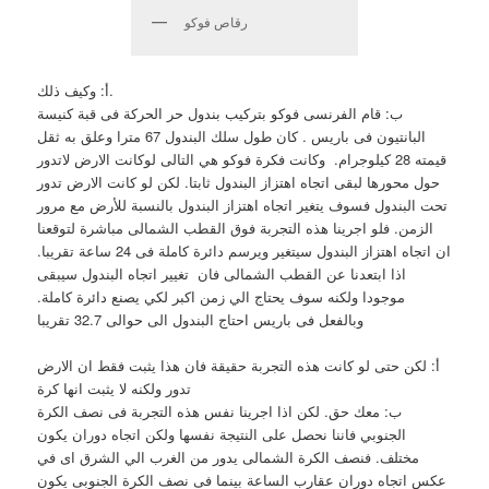
رقاص فوكو
أ: وكيف ذلك.
ب: قام الفرنسى فوكو بتركيب بندول حر الحركة فى قبة كنيسة
البانتيون فى باريس . كان طول سلك البندول 67 مترا وعلق به ثقل
قيمته 28 كيلوجرام. وكانت فكرة فوكو هي التالى لوكانت الارض لاتدور
حول محورها لبقى اتجاه اهتزاز البندول ثابتا. لكن لو كانت الارض تدور
تحت البندول فسوف يتغير اتجاه اهتزاز البندول بالنسبة للأرض مع مرور
الزمن. فلو اجرينا هذه التجربة فوق القطب الشمالى مباشرة لتوقعنا
ان اتجاه اهتزاز البندول سيتغير ويرسم دائرة كاملة فى 24 ساعة تقريبا.
اذا ابتعدنا عن القطب الشمالى فان تغيير اتجاه البندول سيبقى
موجودا ولكنه سوف يحتاج الي زمن اكبر لكي يصنع دائرة كاملة.
وبالفعل فى باريس احتاج البندول الى حوالى 32.7 تقريبا
أ: لكن حتى لو كانت هذه التجربة حقيقة فان هذا يثبت فقط ان الارض
تدور ولكنه لا يثبت انها كرة
ب: معك حق. لكن اذا اجرينا نفس هذه التجربة فى نصف الكرة
الجنوبي فاننا نحصل على النتيجة نفسها ولكن اتجاه دوران يكون
مختلف. فنصف الكرة الشمالى يدور من الغرب الي الشرق اى في
عكس اتجاه دوران عقارب الساعة بينما فى نصف الكرة الجنوبى يكون