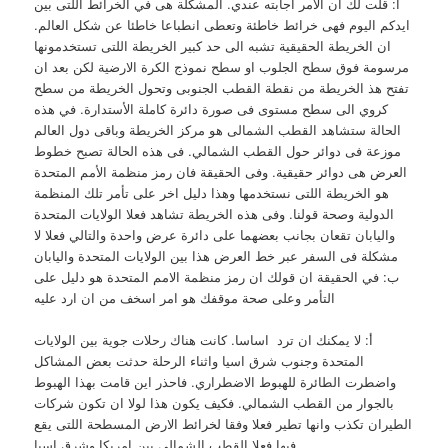
أ: قلت لك ان الامر اجابته عندي. المشكلة هى في الخرائط اللتى بين
ايدكم اليوم فهى خرائط خاطئة وتعطى انطباعا خاطئا عن شكل العالم.
ان الخريطة الحقيقية تشبه الى حد كبير الخريطة اللتى تستخدمونها
مرسومة فوق سطح الجلوب او سطح نموذج الكرة الارضية لكن بعد ان
تفتح هذ الخريطة من نقطة القطب الجنوبى وتحول الخريطة من سطح
كروي الى سطح مستوى فى صورة دائرة كاملة الأستدارة. في هذه
الحالة ستشاهد القطب الشمالى هو مركز الخريطة وباقى دول العالم
موزعة فى دوائر حول القطب الشمالي. فى هذه الحالة تصبح خطوط
العرض هى دوائر حقيقية. وفى الحقيقة فان رمز منظمة الأمم المتحدة
هو الخريطة اللتى نستخدمها وهذا دليل اخر على تأمر تلك المنظمة
الدولية وصحة قولنا. وفى هذه الخريطة تشاهد فعلا الولايات المتحدة
واليابان تقعان بجانب بعضهما على دائرة عرض واحدة والتالي فعلا لا
مشكلة فى السفر عبر خط العرض هذا بين الولايات المتحدة واليابان
ب: في الحقيقة ان قولك ان رمز منظمة الامم المتحدة هو دليل على
التأمر وعلى صحة موقفك هو امر اسخف من ان ارد عليه
أ: لا يمكنك ان ترد اساسا. كانت هناك رحلات جوية بين الولايات
المتحدة وجنوب شرق اسيا واثناء الرحلة حدثت بعض المشاكل
واضطرت الطائرة للهبوط الاضطراري. فاحذر اين قامت بهذا الهبوط
بالجوار من القطب الشمالي. فكيف يكون هذا لولا ان تكون شركات
الطيران تكذب وانها تطير فعلا وفقا لخرائط الارض المسطحة اللتى يقع
فيها فعلا القطب الشمالى بين امريكا وشرق اسيا