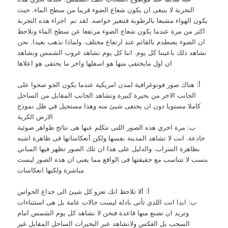
التجربة لا ينبغى ان يكون شعاع الضوء قريبا من سطح الماء. حيث
يكون الهواء مشبعا بالرطوبة فتتغير خواصه. لقد تم اجراء هذه التجربة
اكثر من مرة عندما يكون شعاع الضوء مرتفعا عن سطح الماء ونلاحظ
ان الضوء يصطدم بالقائم عند ارتفاع مختلف. ولماذا نذهب بعيدا. نحن
نشاهد ذلك باعيننا كل يوم. اننا كل يوم نشاهد غروب الشمس ونشاهد
ان اول مايختفى منها هو اسفلها واخر ما يختفى هو اعلاها
أ: هناك صور فوتوغرافية لمدن امريكية عندما يكون الجو صحوا على
الجانب الاخر من بحيرة كبيرة ونشاهد الجانب المقابل من الساحل
كاملا مستويا دون ان يختفى شيئ منه وهذا مستحيل في ظل نموذج
الارض الكرية
ب: مرة اخري هذه الصور اللتى تتكلم عنها هى نتائج ظواهر ضوئية
خادعة. انت لا تشاهد المدينة نفسها ولكن أنعكاساتها فى ظاهرة اشبه
بظاهرة السراب. والدليل على هذا ان تلك الصور تظهر فيها المباني
بنسب لا تتناسب مع حقيقتها فى الواقع مما يعنى ان هذه الصور ليست
مباشرة ولكنها انعكاسات
أ: ألا تلاحظ انك تعزو كل شيئ الى خداع الحواس
ب: ابدا انت اللذي تأتى بادلة ليست حالات عامة بل هى استثناءات
وتريد ان تصنع منها قاعدة فنحن لا نشاهد كل يوم الشمس امام
السحب بل العكس ولانشاهد عبر البحيرات الساحل المقابل غير