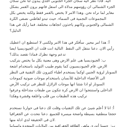
اليه. فاذا نظر اليه سكان الجزء الجنوبى اللذي يبدون لنا نحن سكان
الجزء الشمالى ان رؤوسهم مدلاة الى اسفل فانهم يرون القمر بشكل
مغاير لما نراه نحن. وهذا الامر لا يختص بالقمر فقط ولكنه يختص بكل
المجموعات النجمية فى السماء. حيث تبدو لقاطني نصفى الكرة
الشمالى والجنوبى وكانهم ياخذون اتجاهات مختلفة. فما رأيك في هذا
الدليل؟
أ: هذا امر محير. سأفكر في هذا الامر ولكننى لا استطيع ان اعطيك
رأيي الان. دعنا ننتقل الى النقط التالية انت قلت ان الجيوديسيا ايضا
تدعم وجهة نظرك فماذا تقصد بذلك؟
ب: الجيوديسيا هى علم الارض وهى معنية بكل ما يختص بتركيب
الارض. قام الجيوديسيون كما يقوم طبيب التوليد باستخدام اشعة
السونار لرؤية الجنين اوكما يستخدم اطباء كثيرون تلك التقنية فى النظر
الى الأعضاء الداخلية للأنسان باستخدام موجات صوتية كموجات
السونار او اذا شئنا انها موجات الزلازل للنظر فى تركيب الأرض
الداخلى واستنتجوا ان الارض كرة تتكون من طبقات متداخلة وعرفوا
تركيب هذه الطبقات من قلب واغلفة وقشرة وهكذا
أ: انا لا أعلم شيئ عن تلك التقنيات وقلت لك دعنا فى حوارنا نستخدم
حججا منطقية بسيطة واضحة ميسرة للجميع. دعنا نتحدث عن الجغرافيا
لان فى الحقيقة لدي ادلة منها.
ب: حسنا أتدري ماهى العلاقة الجغرافية بين الولايات المتحدة واسبانيا