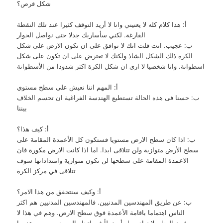
شكل قرص؟
أ: هذا كلام كله لا يعنيني وانا لا أريد التوقف كثيرا عند تلك النقطة
الفارغة. لكني سأساريك جدلا حتى نواصل الحوار
ب: عجيب. انت قلت انك لا توافق على ان تكون الارض على شكل
الكرة ذلك الشكل الشاذ ولكنك لا تعترض على ان تكون على شكل
اسطوانة. وانا شخصيا لا اري ان شكل الكرة اكثر شذوذا من الأسطوانة
أ: المهم اننا نعيش على سطح مستوي
ب: حسنا فى هذه الحالة تستطيع الهندسة الفراغية ان تحسم الخلاف
بيننا
أ: كيف هذا؟
ب: اذا كان سطح الارض مستويا فستكون كل الأعمدة المقامة على
سطح الأرض متوازية ولن تتلاقى ابدا. اما اذا كانت الارض مكورة فان
الاعمدة المقامة على سطحها لن تكون متوازية وامتداداتها سوف
تتلاقى في مركز الكرة
أ: وكيف سنتحقق من هذا الامر؟
ب: عن طريق المهندسين المدنيين. فالمهندسين المدنيين هم اكثر
الناس اهتماما باقامة الأعمدة فوق سطح الارض. وهم في هذا لا
يعرفون الهزل. لان اي ميل أو خطأ فى اتجاه العمود سيسبب عزوما