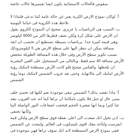
منقوص فالحالات الاستثنائية يكون ايضا تفسيرها حالات خاصة
أ: لوكان نموذج الارض الكرية يعبر عن حالة عامة كما تدعى فلماذا لا
نلاحظ هذه الكروية فى حياتنا اليومية
ب: السبب هى الرياضيات يا عزيزي. صحيح ان النموذج الكروي يقول
ان الارض على شكل كرة ولكن نصف قطرها اكثر من 6000 كيلومتر
وهى قيمة كبيرة جدا. برياضيات بسيطة تستطيع ان تحسب ان ابعد
مسافة يمكن ان ننظر اليها على سطح الارض هي 5 كيلومتروذلك
بسبب تكوير سطح الأرض وفى خلال هذه المسافة الطويلة تنخفض
الأرض مسافة 40 سم فقط. وبالتالى من المستحيل على العين البشرية
ان تلحظها. والعكس صحيح فلو كانت الأرض مسطحة لامكنك رؤية
الأرض امامك الى مالانهاية. وحتى بعد غروب الشمس لامكنك دوما رؤية
الشمس
أ: ماذا تقصد بذلك؟ الشمس تبقى موجودة نعم لكنها قد تختبئ خلف
مبنى عال او جبل فلا يكون بامكاننا ان نراها كما انه عند الغروب تبعد
عنا كثيرا وبما انها صغيرة الحجم فتخفت اشعاعات النور الواصلة الينا
وكأنها تختفى
ب: اذن تخيل انك صعدت الى اعلى نقطة فوق سطح الارض ولتكن قمة
ايفرست ولتأخذ معك اقوى تليسكوب فى العالم. ولتبحث عن الشمس
ففى نموذج الارض المسطحة لابد انك سوف تراها فهي موجودة فى