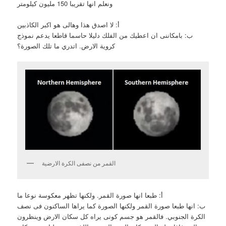
ونعلم انها تقريبا 150 مليون كيلومتر
أ: لا اصدق هذا وهالى هو اكبر الكاذبين
ب: بامكاننى ان اعطيك من الفلك دليلا حاسما قاطعا يدعم نموذج
كروية الارض. اتدري ما تلك الصورة؟
القمر من نصفى الكرة الارضية
أ: طبعا انها صورة القمر. ولكنها تظهر معكوسة نوعا ما
ب: انها طبعا صورة القمر ولكنها الصورة كما يراها الساكنون فى نصف
الكرة الجنوبي. فالقمر هو جسم كونى يراه كل سكان الارض وينظرون