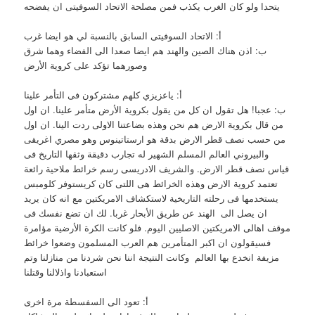
يتحدا ولو كان الغرب يكذب فمن مصلحة الاتحاد السوفيتى ان يفضحه
أ: الاتحاد السوفيتى السابق بالنسبة لي هو ايضا غرب
ب: اذن هناك الصين والهند هم ايضا صعدا الى الفضاء وهما شرق
وصورهما تؤكد على كروية الأرض
أ: ياعزيزي كلهم مشتركون فى التأمر علينا
ب: عجبا! هل تقول ان كل من يقول بكروية الأرض متأمر علينا. ان اول
من قال بكروية الارض هم نحن وهذه بضاعتنا الاولى ردت الينا. ان اول
من حسب نصف قطر الارض بدقة هو ارستاتينوس وهو مصري اغريقى
والبيروني العالم المسلم الشهير له تجارب دقيقة وثقها التاريخ فى
قياس نصف قطر الارض. والشريف الادريسى رسم خرائط ملاحية رائعة
تعتمد كروية الارض وهذه الخرائط هى اللتى كان كريستوفر كلومبس
يستخدمها فى رحلته التاريخية لاستكشاف الامريكتين مع انه كان يريد
ان يصل الى الهند عن طريق الأبحار غربا. لك ان تضع نفسك فى
موقف اهالى الامريكتين الاصليين اليوم. فلو كانت الكرة الأرضية مؤامرة
فسيقولون ان اكبر المتأمرين هم العرب المسلمون وضعوا خرائط
مزيفة انخدع بها العالم وكانت النتيجة اننا نحن شردنا من منازلنا وتم
استعبادنا واذلالنا وقتلنا
أ: تعود الى السفسطة مرة اخرى