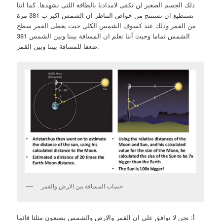
ذلك الجسم الصغير لن تكفى لامدادنا بالطاقة اللتى نشهدها. كما اننا
نستطيع ان نستنتج من خواص التناظر ان الشمس اكبر ب 381 مرة
من القمر وذلك عند كسوف الشمس الكلي حيث يغطى القمر سطح
الشمس تماما وحيث أننا نعلم ان المسافة بيننا وبين الشمس 381
ضعفا للمسافة بيننا وبين القمر.
حساب المسافة بين الارض والقمر
أ: نحن لا نوافق على ان القمر والارض والشمس يصنعون مثلثا قائما