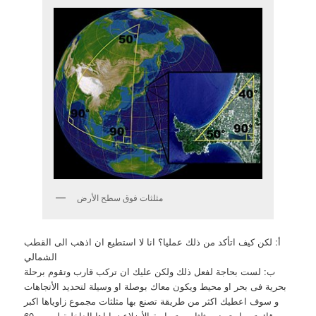
مثلثات فوق سطح الأرض
أ: لكن كيف اتأكد من ذلك عمليا؟ انا لا استطيع ان اذهب الى القطب
الشمالي
ب: لست بحاجة لفعل ذلك ولكن عليك ان تركب قارب وتقوم برحلة
بحرية فى بحر او محيط ويكون معاك بوصلة او وسيلة لتحديد الأتجاهات
و سوف اعطيك اكثر من طريقة تصنع بها مثلثات مجموع زاوياها اكبر
من قائمتين او تصنع مثلثات متساوية الأضلاع زواياها الداخلية ليست 60