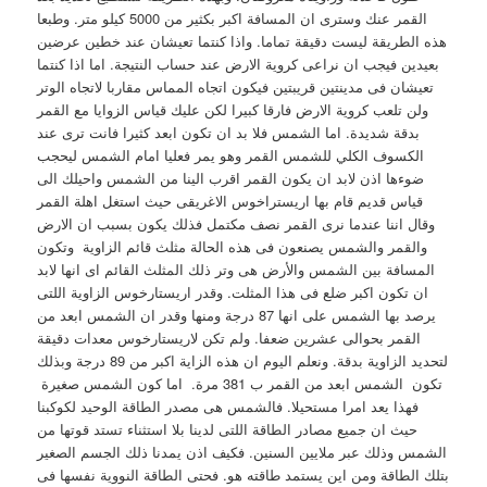
القمر عنك وسترى ان المسافة اكبر بكثير من 5000 كيلو متر. وطبعا
هذه الطريقة ليست دقيقة تماما. واذا كنتما تعيشان عند خطين عرضين
بعيدين فيجب ان نراعى كروية الارض عند حساب النتيجة. اما اذا كنتما
تعيشان فى مدينتين قريبتين فيكون اتجاه المماس مقاربا لاتجاه الوتر
ولن تلعب كروية الارض فارقا كبيرا لكن عليك قياس الزوايا مع القمر
بدقة شديدة. اما الشمس فلا بد ان تكون ابعد كثيرا فانت ترى عند
الكسوف الكلي للشمس القمر وهو يمر فعليا امام الشمس ليحجب
ضوءها اذن لابد ان يكون القمر اقرب الينا من الشمس واحيلك الى
قياس قديم قام بها اريستراخوس الاغريقى حيث استغل اهلة القمر
وقال اننا عندما نرى القمر نصف مكتمل فذلك يكون بسبب ان الارض
والقمر والشمس يصنعون فى هذه الحالة مثلث قائم الزاوية وتكون
المسافة بين الشمس والأرض هى وتر ذلك المثلث القائم اى انها لابد
ان تكون اكبر ضلع فى هذا المثلت. وقدر اريستارخوس الزاوية اللتى
يرصد بها الشمس على انها 87 درجة ومنها وقدر ان الشمس ابعد من
القمر بحوالى عشرين ضعفا. ولم تكن لاريستارخوس معدات دقيقة
لتحديد الزاوية بدقة. ونعلم اليوم ان هذه الزاية اكبر من 89 درجة وبذلك
تكون الشمس ابعد من القمر ب 381 مرة. اما كون الشمس صغيرة
فهذا يعد امرا مستحيلا. فالشمس هى مصدر الطاقة الوحيد لكوكبنا
حيث ان جميع مصادر الطاقة اللتى لدينا بلا استثناء تستد قوتها من
الشمس وذلك عبر ملايين السنين. فكيف اذن يمدنا ذلك الجسم الصغير
بتلك الطاقة ومن اين يستمد طاقته هو. فحتى الطاقة النووية نفسها فى