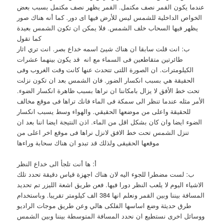
عندما يكون القمر نصف مكتمل. القمر يظهر نصف مكتمل بسبب بعض
الخواص الداخلية للشمس ليس للأرض فيها اى دور. كما أنه هناك صور
يظهر فيها السحاب خلف الشمس. فلا يمكن ان تكون الشمس بعيدة
كما تقول
ب: انت قلت سابقا ان هناك شيئ اسمه خداع بصر. انت تري اثار
طائرتين متقاطعين فى السماء مع انه قد يكون بينهما عشرات
الكيلومترات. ان الصورة اللتى تتحدث عنها كانت وقت الغروب وفى
الحقيقة هي بسبب انكسار الضور. فان الشمس بعد ان تكون نزلت
تحت خط الأفق لا يزال بامكاننا ان نراها بسبب ظاهرة انكسار الضوء.
الأمر مثله عندما تنظر الى سمكة فى الماء فانك تراها فى موقع مخالف
للحقيقة واعلى من موضعها الحقيقي. والهواء وسط يسبب انكسار
الضوء ايضا وان كان بشكل اقل من الماء. اذن النتيجة ايضا اننا بعد ان
تنزل الشمس تحت خط الافق لانزل نراها فى موقع اخر اعلى من
موقعها الحقيقى ولذلك قد تبدو ان هناك سحابة وراءها
أ: ها أنت تلجأ الى خداع النظر
ب: لست مضطرا للجوء اليه لان هناك اجهزة قياس دقيقة تحدد تلك
الاشياء اليوم لا يلعب النظر دورا فيها. فعن طريق اشعة الليزر تم تحديد
المسافة بيننا وبين القمر ونعلم انها 384 الف كيلومتر تقريبا. وباستخدام
طرق حديثة وضع اساسها الفلكى هالي وعن طريق موجات الراديو
ووسائل اخرى نستطيع ان نحدد المسافة المتوسطة بيننا وبين الشمس