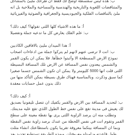
ب: هذه ليس سفسطة اوضح لك فقط ان طرحك مليئ بالمشاكل
والمتناقضات اللغوية والتاريخية والهندسية والمساحية والملاحية بل انه
ملئ بالتناقضات الفلكية والجيوديسية والجغرافية والضوئية والفيزيائية
أ: ما هذه الاشياء كلها اللتى تقولها؟ كيف ذلك؟
ب: علم الفلك يعارض كل ما تدعيه جملة وتفصيلا
أ: هذا الميدان مليئ بالافاقين الكاذبين
ب: انت لا ترضى عنهم لانهم لم يتركوا جملة من ادعاءات اصحاب
نموذج الارض المسطحة الا وأثبتوا خطأها. فلا يمكن ان يكون القمر
والشمس يبعدون نفس المسافة عن الارض تلك المسافة البسيطة
اللتى قلت انها 5000 كليومتر ولا يمكن ان تكون الشمس جسما صغيرا
كما سبق وذكرت. وبالمناسبة فهناك طرق بسيطة يمكن التأكد منها من
ذلك بدون عمل حسابات معقدة
أ: كيف ذلك؟
ب: لتحديد المسافة بين الارض والقمر يكفيك ان تتصل تليفونيا بصديق
لك يعيش فى مدينة تقع على نفس خط الطول اللذي تقع عليه مدينتك.
وتطلب منه ان يرصد الزاوية اللتى يرى بها نقطة معينة على سطح
القمر وتقوم انت في نفس اللحظة من عندك برصد زاوية نفس النقطة
وبما ان المسافة بينكما معروفة تقريبا يكون باستطاعتك انشاء مثلث
طول قاعدته وزاويتاه معروفتان. وبهذه الطريقة تستطيع تحديد بعد