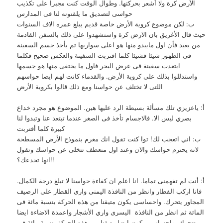
الأرض كرة ولا أشعر بحركتها. وطوال الوقت كنت مجبرا على تكذيب
حواسى لتصديق ما يلقنونه لنا فى المدارس
ب: لكن موضوع كروية الأرض خاصة قديم يبلغ عمره الاف السنوات
حيث قال الأغريق بان الارض كرة واستشهدوا على ذلك بالسفن القادمة
من بعيد فأن اول مايبدو منها هو اعلى سواريها تم يأخذ جسم السفينة
فى الظهور شيئا فشيئا كلما اقتربت السفينة والعكس صحيح فكلما
ابتعدت سفينة فى عرض البحر فاول ما يختفى منها هو جسمها
واستدللوا بذلك على كروية الأرض. والقدماء كانت لهم ايضا حواسهم
اللتى لا تختلف عن حواسنا ومع ذلك قالوا بكروية الأرض
أ: ياعزيزي تلك مسألة بسيطة الرد عليها هين. الموضوع هو مجرد خداع
بصري ليس الا. فالاجسام تأخذ فى الصغر عندما تبتعد عنا وتبدوا لنا
كبيرة كلما أقتربت
ب: اني اتعجب لك! توا كنت تقول انك مغرم بنموذج الأرض المسطحة
لانه يحترم حواسك والان وعند اول منعطف تتخلى عن حواسك وتقول
انها تخدعك؟!!
أ: أنت لم تفهمنى تماما. انا اعلم ان كفاءة حواسنا لا تبلغ درجة الكمال.
فانا اركب القطار وانظر من النافذة اليمنى وارى القطار على الرصيف
المجاور يتحرك. واحساسى يكون متيقنا من هذه الحركة بنسبة مائة فى
المائة ثم انظر من النافذة اليسرى واري الأشجار واعمدة الاضاءة ايضا
تتحرك. واحساسى يكون ايضا متيقنا من هذه الحركة بنسبة مائة فى