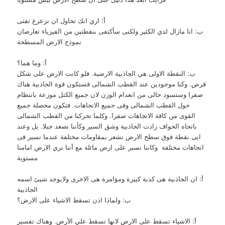
أ: اري انك تحاول ان تزعزع ثقتى
ب: انا مازال لدي الكثير ولكنى سأكتفى بنقطتين من الفيزياء تعارضان
نموذج الارض المسطحة
أ: وما هما؟
ب: النقطة الاولى هي الجاذبية الارضية. فلو كانت الارض على شكل
قرص. وكنا موجودين عند القطب الشمالى فستكون قوة الجاذبية هناك
صفرا وستسود حالى من انعدام الوزن لان جميع الكتل موزعة بانتظام
حول القطب الشمالى وفى جميع الاتجاهات. فتكون محصلة جميع
القوى من كافة الاتجاهات صفرا. وكلما تحركنا من القطب الشمالى
باتجاه الحواف زادت الجاذبية وشق السير وكأننا نصعد جبلا. بل وعند
ايى نقطة فوق سطح الارض نشعر بمقاومات مختلفة عندما نسير فى
اتجاهات مختلفة وكاننا نسير على ارض مائلة مع أننا نري الارض امامنا
مستوية
أ: ان الجاذبية هى كذبة كبيرة ومؤامرة هى الاخرى ولايوجد شيئ اسمه
الجاذبية
ب: ولماذا اذن تسقط الاشياء على الارض؟
أ: الاشياء تسقط على الارض لانها تسقط علي الأرض. وهناك تفسير