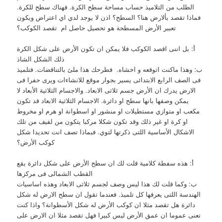
الطلب من التلاميذ حساب مساحة سطح الكرة. فهناك سطح للكرة.
فماذا تقصد بألارض هنا؟ السطح؟ اذن لا يوجد لدي اي اعتراض ويكون
تعبير الأرض المسطحة هو تحصيل حاصل ام تقصد الكوكب؟
أ: بل اننى اقصد الكوكب فلا يمكن ان تكون الأرض على شكل الكرة
ذلك الشكل الشاذ
ب: وهذا ماكنت اتوقعه و اخشاه. فطرحك هذا ملئ بالتناقضات. فتلميذ
فى الصف الرابع الابتدائى يسير بجوار موقع للانشاءات ويرى حفرا فى
الارض يدرك ان الأرض جسم ثلاثى الابعاد. والاجسام الثلاثية الأبعاد لا
يمكن وصفها بانها سطح او دائرة. الاجسام الثلاثية الابعاد قد تكون
مكعب او متوازي مستطيلات او منشور او اسطوانة او هرم او مخروط
او كرة او غير ذلك وقد تكون شكلا مركبا يتكون من لفيف من تلك
الاشكال الأساسية اللتى ذكرتها لتوي. فبماذا تصف انت تحديدا شكل
كوكب الأرض؟
أ: هذه سفطة كلامية قلت لك ان سطح الأرض على شكل دائرة يقع
القطب الشمالى فى مركزها
ب: وكما قلت لك هذا ليس وصف لجسم ثلاثى الابعاد وهذه اساسيات
الهندسة اللتى يعرفها كل تلميذ. فعندما تقول ان سطح الارض له شكل
دائرة هل تقصد مثلا ان كوكب الأرض له شكل الأسطوانة؟ واذا كنت
تعنى عموما ان عمق الأرض ليس كبيرا فهل تقصد مثلا ان الارض على