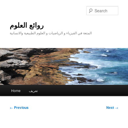
Skip
to
Sear
primary
content
روائع العلوم
المتعة في الفيزياء و الرياضيات و العلوم الطبيعية والانسانية
Main
تعريف
Home
menu
Post
←
Previous
Next
→
navigation