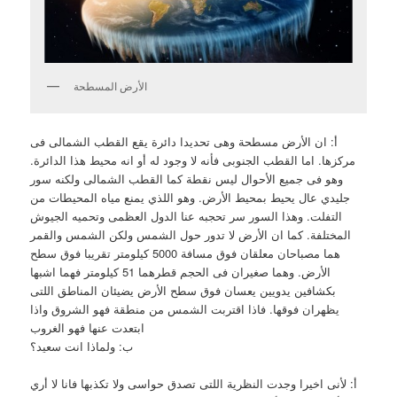
الأرض المسطحة
أ: ان الأرض مسطحة وهى تحديدا دائرة يقع القطب الشمالى فى
مركزها. اما القطب الجنوبى فأنه لا وجود له أو انه محيط هذا الدائرة.
وهو فى جميع الأحوال ليس نقطة كما القطب الشمالى ولكنه سور
جليدي عال يحيط بمحيط الأرض. وهو اللذي يمنع مياه المحيطات من
التفلت. وهذا السور سر تحجبه عنا الدول العظمى وتحميه الجيوش
المختلفة. كما ان الأرض لا تدور حول الشمس ولكن الشمس والقمر
هما مصباحان معلقان فوق مسافة 5000 كيلومتر تقريبا فوق سطح
الأرض. وهما صغيران فى الحجم قطرهما 51 كيلومتر فهما اشبها
بكشافين يدويين يعسان فوق سطح الأرض يضيئان المناطق اللتى
يظهران فوقها. فاذا اقتربت الشمس من منطقة فهو الشروق واذا
ابتعدت عنها فهو الغروب
ب: ولماذا انت سعيد؟
أ: لأنى اخيرا وجدت النظرية اللتى تصدق حواسى ولا تكذبها فانا لا أري