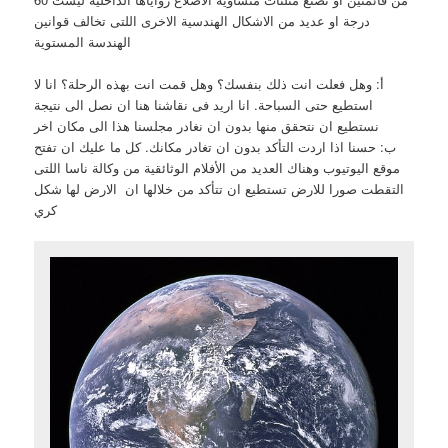
درجة او عديد من الاشكال الهندسية الاخرى اللتى تخالف قوانين
الهندسة المستوية
أ: وهل فعلت انت ذلك بنفسك؟ وهل قمت انت بهذه الرحلة؟ انا لا
استطيع حتى السباحة. انا اريد فى نقاشنا هنا ان نصل الى نتيجة
نستطيع ان نتحقق منها بدون ان نغادر مجلسنا هذا الى مكان اخر
ب: حسنا اذا اردت التأكد بدون ان تغادر مكانك. كل ما عليك ان تفتح
موقع اليوتيوب وهناك العديد من الأفلام الوثائقية من وكالة ناسا اللتى
التقطت صورا للارض تستطيع ان تتأكد من خلالها ان الارض لها شكل
كري