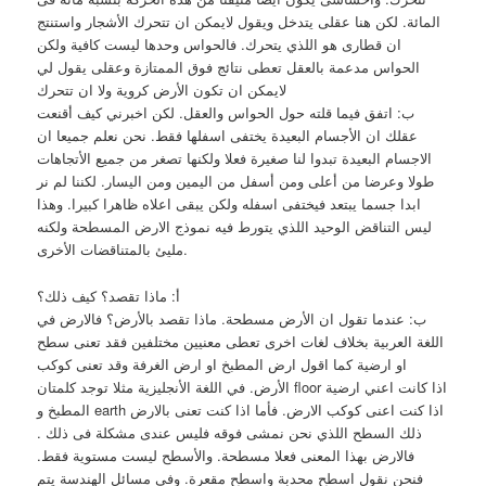
المائة. لكن هنا عقلى يتدخل ويقول لايمكن ان تتحرك الأشجار واستنتج
ان قطارى هو اللذي يتحرك. فالحواس وحدها ليست كافية ولكن
الحواس مدعمة بالعقل تعطى نتائج فوق الممتازة وعقلى يقول لي
لايمكن ان تكون الأرض كروية ولا ان تتحرك
ب: اتفق فيما قلته حول الحواس والعقل. لكن اخبرني كيف أقنعت
عقلك ان الأجسام البعيدة يختفى اسفلها فقط. نحن نعلم جميعا ان
الاجسام البعيدة تبدوا لنا صغيرة فعلا ولكنها تصغر من جميع الأتجاهات
طولا وعرضا من أعلى ومن أسفل من اليمين ومن اليسار. لكننا لم نر
ابدا جسما يبتعد فيختفى اسفله ولكن يبقى اعلاه ظاهرا كبيرا. وهذا
ليس التناقض الوحيد اللذي يتورط فيه نموذج الارض المسطحة ولكنه
مليئ بالمتناقضات الأخرى.
أ: ماذا تقصد؟ كيف ذلك؟
ب: عندما تقول ان الأرض مسطحة. ماذا تقصد بالأرض؟ فالارض في
اللغة العربية بخلاف لغات اخرى تعطى معنيين مختلفين فقد تعنى سطح
او ارضية كما اقول ارض المطبخ او ارض الغرفة وقد تعنى كوكب
الأرض. في اللغة الأنجليزية مثلا توجد كلمتان floor اذا كانت اعني ارضية
المطبخ و earth اذا كنت اعنى كوكب الارض. فأما اذا كنت تعنى بالارض
ذلك السطح اللذي نحن نمشى فوقه فليس عندى مشكلة فى ذلك .
فالارض بهذا المعنى فعلا مسطحة. والأسطح ليست مستوية فقط.
فنحن نقول اسطح محدبة واسطح مقعرة. وفى مسائل الهندسة يتم