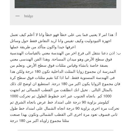
bridge
أ: هذا امر لا يعنيى فما بنى على خطأ فهو خطأ وانا لا أعلم كيف تعمل
اجهزة التيودوليت وكيف تقيس وانا اريد النقاش فقط حول وسائل
اعرفها جيدا واكون متأكد من طريقة عملها
ب: اذن دعنا ننتقل الى فرع اخر من الهندسة معني بالقياسات الهندسية
فوق سطح الأرض وهو ميدان المساحة. وهذا الفن الهندسى معني
بصفة خاصة بانشاء وقياس مثلثات فوق سطح الأرض. ونعلم من
المدرسة ان مجموع زوايا المثلث الداخلية تكون 180 درجة ولكن هذا
فى الهندسة المستوية فقط. اما اذا كنا نقيم مثلثات فوق سطح كرة
فان مجموع الزوايا يكون اكبر من 180 درجة. استطيع ان اوضح لك ذلك
بالمثال التالى . تخيل انك انطلقت من القطب الشمالى ثم اتجهت
1000 كم باتجاه الجنوب عبر احد خطوط الطول ثم تحركت 1000
كيلومتر بزاوية 90 درجة على امتداد خط عرض باتجاه الشرق ثم
تحركت مرة اخرى بزاوية 90 درجة اتجاه الشمال على امتداد خط طول
ثانى فسوف تعود مرة اخرى الى القطب الشمالى وتكون بهذا صنعت
مثلثا مجموع زاوياه اكبر من 180 درجة